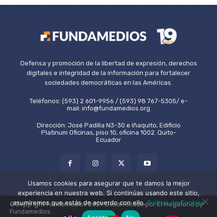
Defensa y promoción de la libertad de expresión, derechos
digitales e integridad de la información para fortalecer
sociedades democráticas en las Américas.
Teléfonos: (593) 2 601-9956 / (593) 98 767-5305/ e-
mail: info@fundamedios.org
Dirección: José Padilla N3-30 e Iñaquito, Edificio
Platinum Oficinas, piso 10, oficina 1002. Quito-
Ecuador
Usamos cookies para asegurar que te damos la mejor
experiencia en nuestra web. Si continúas usando este sitio,
asumiremos que estás de acuerdo con ello.
Política de Cookies
©Copyright Fundamedios 2021. Desarrollado por El Megáfono by
Fundamedios.