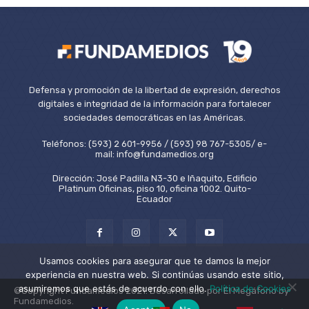
Defensa y promoción de la libertad de expresión, derechos
digitales e integridad de la información para fortalecer
sociedades democráticas en las Américas.
Teléfonos: (593) 2 601-9956 / (593) 98 767-5305/ e-
mail: info@fundamedios.org
Dirección: José Padilla N3-30 e Iñaquito, Edificio
Platinum Oficinas, piso 10, oficina 1002. Quito-
Ecuador
Usamos cookies para asegurar que te damos la mejor
experiencia en nuestra web. Si continúas usando este sitio,
asumiremos que estás de acuerdo con ello.
Política de Cookies
©Copyright Fundamedios 2021. Desarrollado por El Megáfono by
Fundamedios.