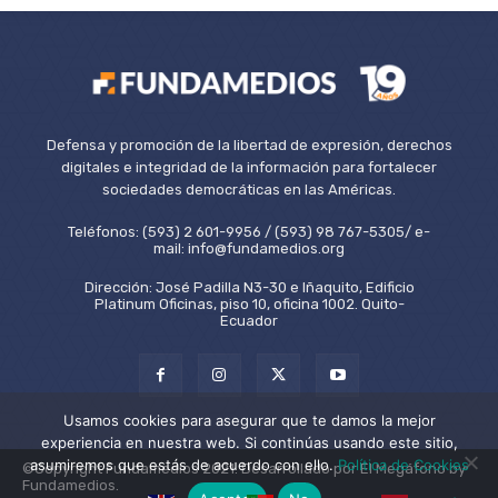
Defensa y promoción de la libertad de expresión, derechos
digitales e integridad de la información para fortalecer
sociedades democráticas en las Américas.
Teléfonos: (593) 2 601-9956 / (593) 98 767-5305/ e-
mail: info@fundamedios.org
Dirección: José Padilla N3-30 e Iñaquito, Edificio
Platinum Oficinas, piso 10, oficina 1002. Quito-
Ecuador
Usamos cookies para asegurar que te damos la mejor
experiencia en nuestra web. Si continúas usando este sitio,
asumiremos que estás de acuerdo con ello.
Política de Cookies
©Copyright Fundamedios 2021. Desarrollado por El Megáfono by
Fundamedios.