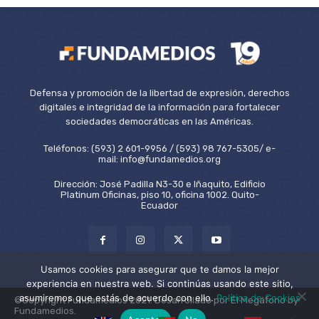
Defensa y promoción de la libertad de expresión, derechos
digitales e integridad de la información para fortalecer
sociedades democráticas en las Américas.
Teléfonos: (593) 2 601-9956 / (593) 98 767-5305/ e-
mail: info@fundamedios.org
Dirección: José Padilla N3-30 e Iñaquito, Edificio
Platinum Oficinas, piso 10, oficina 1002. Quito-
Ecuador
Usamos cookies para asegurar que te damos la mejor
experiencia en nuestra web. Si continúas usando este sitio,
asumiremos que estás de acuerdo con ello.
Política de Cookies
©Copyright Fundamedios 2021. Desarrollado por El Megáfono by
Fundamedios.