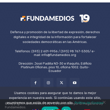
Defensa y promoción de la libertad de expresión, derechos
digitales e integridad de la información para fortalecer
sociedades democráticas en las Américas.
Teléfonos: (593) 2 601-9956 / (593) 98 767-5305/ e-
mail: info@fundamedios.org
Dirección: José Padilla N3-30 e Iñaquito, Edificio
Platinum Oficinas, piso 10, oficina 1002. Quito-
Ecuador
Usamos cookies para asegurar que te damos la mejor
experiencia en nuestra web. Si continúas usando este sitio,
asumiremos que estás de acuerdo con ello.
Política de Cookies
©Copyright Fundamedios 2021. Desarrollado por El Megáfono by
Fundamedios.