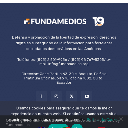
Defensa y promoción de la libertad de expresión, derechos
digitales e integridad de la información para fortalecer
sociedades democráticas en las Américas.
Teléfonos: (593) 2 601-9956 / (593) 98 767-5305/ e-
mail: info@fundamedios.org
Dirección: José Padilla N3-30 e Iñaquito, Edificio
Platinum Oficinas, piso 10, oficina 1002. Quito-
Ecuador
Usamos cookies para asegurar que te damos la mejor
experiencia en nuestra web. Si continúas usando este sitio,
asumiremos que estás de acuerdo con ello.
Política de Cookies
©Copyright Fundamedios 2021. Desarrollado por El Megáfono by
Fundamedios.