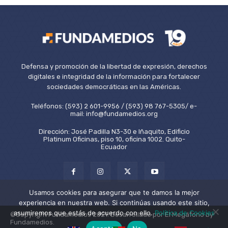
Defensa y promoción de la libertad de expresión, derechos
digitales e integridad de la información para fortalecer
sociedades democráticas en las Américas.
Teléfonos: (593) 2 601-9956 / (593) 98 767-5305/ e-
mail: info@fundamedios.org
Dirección: José Padilla N3-30 e Iñaquito, Edificio
Platinum Oficinas, piso 10, oficina 1002. Quito-
Ecuador
Usamos cookies para asegurar que te damos la mejor
experiencia en nuestra web. Si continúas usando este sitio,
asumiremos que estás de acuerdo con ello.
Política de Cookies
©Copyright Fundamedios 2021. Desarrollado por El Megáfono by
Fundamedios.