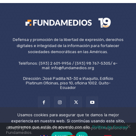
Defensa y promoción de la libertad de expresión, derechos
digitales e integridad de la información para fortalecer
sociedades democráticas en las Américas.
Teléfonos: (593) 2 601-9956 / (593) 98 767-5305/ e-
mail: info@fundamedios.org
Dirección: José Padilla N3-30 e Iñaquito, Edificio
Platinum Oficinas, piso 10, oficina 1002. Quito-
Ecuador
Usamos cookies para asegurar que te damos la mejor
experiencia en nuestra web. Si continúas usando este sitio,
asumiremos que estás de acuerdo con ello.
Política de Cookies
©Copyright Fundamedios 2021. Desarrollado por El Megáfono by
Fundamedios.