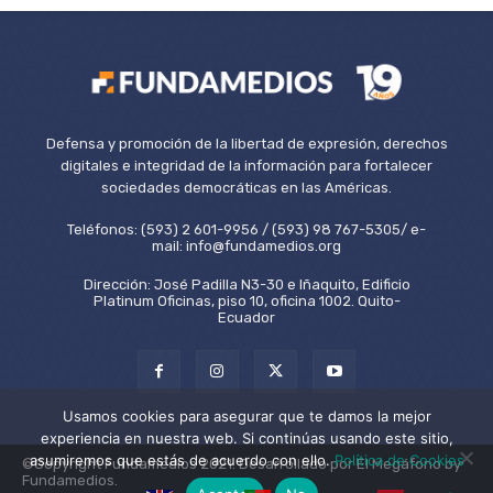
Defensa y promoción de la libertad de expresión, derechos
digitales e integridad de la información para fortalecer
sociedades democráticas en las Américas.
Teléfonos: (593) 2 601-9956 / (593) 98 767-5305/ e-
mail: info@fundamedios.org
Dirección: José Padilla N3-30 e Iñaquito, Edificio
Platinum Oficinas, piso 10, oficina 1002. Quito-
Ecuador
Usamos cookies para asegurar que te damos la mejor
experiencia en nuestra web. Si continúas usando este sitio,
asumiremos que estás de acuerdo con ello.
Política de Cookies
©Copyright Fundamedios 2021. Desarrollado por El Megáfono by
Fundamedios.