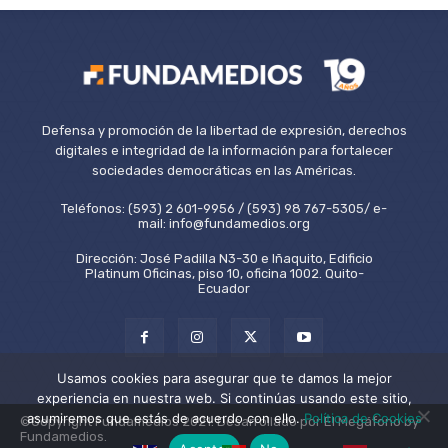
Defensa y promoción de la libertad de expresión, derechos
digitales e integridad de la información para fortalecer
sociedades democráticas en las Américas.
Teléfonos: (593) 2 601-9956 / (593) 98 767-5305/ e-
mail: info@fundamedios.org
Dirección: José Padilla N3-30 e Iñaquito, Edificio
Platinum Oficinas, piso 10, oficina 1002. Quito-
Ecuador
Usamos cookies para asegurar que te damos la mejor
experiencia en nuestra web. Si continúas usando este sitio,
asumiremos que estás de acuerdo con ello.
Política de Cookies
©Copyright Fundamedios 2021. Desarrollado por El Megáfono by
Fundamedios.