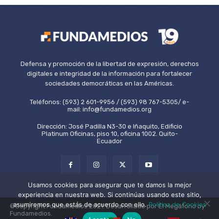
Defensa y promoción de la libertad de expresión, derechos
digitales e integridad de la información para fortalecer
sociedades democráticas en las Américas.
Teléfonos: (593) 2 601-9956 / (593) 98 767-5305/ e-
mail: info@fundamedios.org
Dirección: José Padilla N3-30 e Iñaquito, Edificio
Platinum Oficinas, piso 10, oficina 1002. Quito-
Ecuador
Usamos cookies para asegurar que te damos la mejor
experiencia en nuestra web. Si continúas usando este sitio,
asumiremos que estás de acuerdo con ello.
Política de Cookies
©Copyright Fundamedios 2021. Desarrollado por El Megáfono by
Fundamedios.