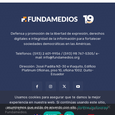
Defensa y promoción de la libertad de expresión, derechos
digitales e integridad de la información para fortalecer
sociedades democráticas en las Américas.
Teléfonos: (593) 2 601-9956 / (593) 98 767-5305/ e-
mail: info@fundamedios.org
Dirección: José Padilla N3-30 e Iñaquito, Edificio
Platinum Oficinas, piso 10, oficina 1002. Quito-
Ecuador
Usamos cookies para asegurar que te damos la mejor
experiencia en nuestra web. Si continúas usando este sitio,
asumiremos que estás de acuerdo con ello.
Política de Cookies
©Copyright Fundamedios 2021. Desarrollado por El Megáfono by
Fundamedios.