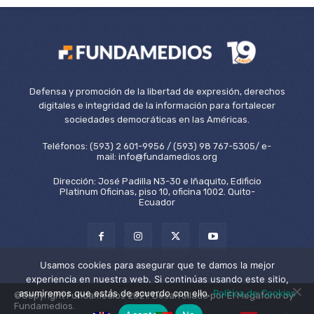
Defensa y promoción de la libertad de expresión, derechos
digitales e integridad de la información para fortalecer
sociedades democráticas en las Américas.
Teléfonos: (593) 2 601-9956 / (593) 98 767-5305/ e-
mail: info@fundamedios.org
Dirección: José Padilla N3-30 e Iñaquito, Edificio
Platinum Oficinas, piso 10, oficina 1002. Quito-
Ecuador
Usamos cookies para asegurar que te damos la mejor
experiencia en nuestra web. Si continúas usando este sitio,
asumiremos que estás de acuerdo con ello.
Política de Cookies
©Copyright Fundamedios 2021. Desarrollado por El Megáfono by
Fundamedios.