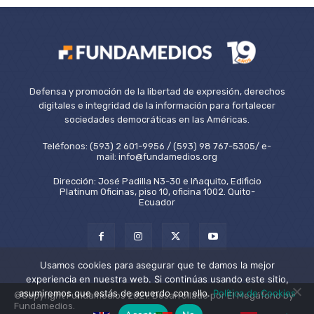
Defensa y promoción de la libertad de expresión, derechos
digitales e integridad de la información para fortalecer
sociedades democráticas en las Américas.
Teléfonos: (593) 2 601-9956 / (593) 98 767-5305/ e-
mail: info@fundamedios.org
Dirección: José Padilla N3-30 e Iñaquito, Edificio
Platinum Oficinas, piso 10, oficina 1002. Quito-
Ecuador
Usamos cookies para asegurar que te damos la mejor
experiencia en nuestra web. Si continúas usando este sitio,
asumiremos que estás de acuerdo con ello.
Política de Cookies
©Copyright Fundamedios 2021. Desarrollado por El Megáfono by
Fundamedios.