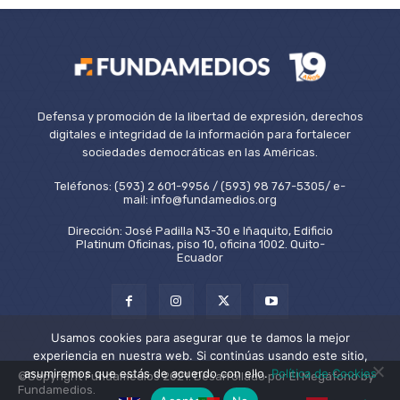
Defensa y promoción de la libertad de expresión, derechos
digitales e integridad de la información para fortalecer
sociedades democráticas en las Américas.
Teléfonos: (593) 2 601-9956 / (593) 98 767-5305/ e-
mail: info@fundamedios.org
Dirección: José Padilla N3-30 e Iñaquito, Edificio
Platinum Oficinas, piso 10, oficina 1002. Quito-
Ecuador
Usamos cookies para asegurar que te damos la mejor
experiencia en nuestra web. Si continúas usando este sitio,
asumiremos que estás de acuerdo con ello.
Política de Cookies
©Copyright Fundamedios 2021. Desarrollado por El Megáfono by
Fundamedios.