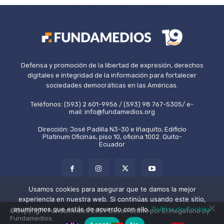
Defensa y promoción de la libertad de expresión, derechos
digitales e integridad de la información para fortalecer
sociedades democráticas en las Américas.
Teléfonos: (593) 2 601-9956 / (593) 98 767-5305/ e-
mail: info@fundamedios.org
Dirección: José Padilla N3-30 e Iñaquito, Edificio
Platinum Oficinas, piso 10, oficina 1002. Quito-
Ecuador
Usamos cookies para asegurar que te damos la mejor
experiencia en nuestra web. Si continúas usando este sitio,
asumiremos que estás de acuerdo con ello.
Política de Cookies
©Copyright Fundamedios 2021. Desarrollado por El Megáfono by
Fundamedios.