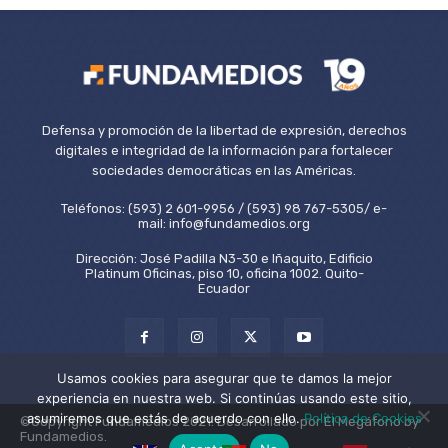
Defensa y promoción de la libertad de expresión, derechos
digitales e integridad de la información para fortalecer
sociedades democráticas en las Américas.
Teléfonos: (593) 2 601-9956 / (593) 98 767-5305/ e-
mail: info@fundamedios.org
Dirección: José Padilla N3-30 e Iñaquito, Edificio
Platinum Oficinas, piso 10, oficina 1002. Quito-
Ecuador
Usamos cookies para asegurar que te damos la mejor
experiencia en nuestra web. Si continúas usando este sitio,
asumiremos que estás de acuerdo con ello.
Política de Cookies
©Copyright Fundamedios 2021. Desarrollado por El Megáfono by
Fundamedios.