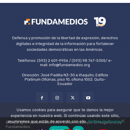
Defensa y promoción de la libertad de expresión, derechos
digitales e integridad de la información para fortalecer
sociedades democráticas en las Américas.
Teléfonos: (593) 2 601-9956 / (593) 98 767-5305/ e-
mail: info@fundamedios.org
Dirección: José Padilla N3-30 e Iñaquito, Edificio
Platinum Oficinas, piso 10, oficina 1002. Quito-
Ecuador
Usamos cookies para asegurar que te damos la mejor
experiencia en nuestra web. Si continúas usando este sitio,
asumiremos que estás de acuerdo con ello.
Política de Cookies
©Copyright Fundamedios 2021. Desarrollado por El Megáfono by
Fundamedios.