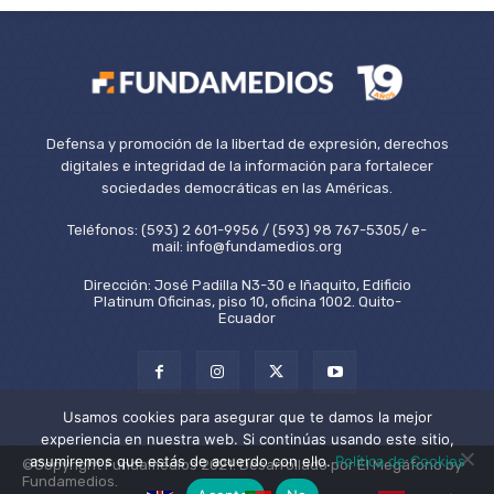
Defensa y promoción de la libertad de expresión, derechos
digitales e integridad de la información para fortalecer
sociedades democráticas en las Américas.
Teléfonos: (593) 2 601-9956 / (593) 98 767-5305/ e-
mail: info@fundamedios.org
Dirección: José Padilla N3-30 e Iñaquito, Edificio
Platinum Oficinas, piso 10, oficina 1002. Quito-
Ecuador
Usamos cookies para asegurar que te damos la mejor
experiencia en nuestra web. Si continúas usando este sitio,
asumiremos que estás de acuerdo con ello.
Política de Cookies
©Copyright Fundamedios 2021. Desarrollado por El Megáfono by
Fundamedios.