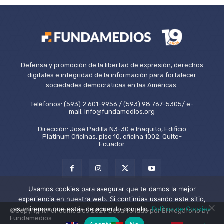
Defensa y promoción de la libertad de expresión, derechos
digitales e integridad de la información para fortalecer
sociedades democráticas en las Américas.
Teléfonos: (593) 2 601-9956 / (593) 98 767-5305/ e-
mail: info@fundamedios.org
Dirección: José Padilla N3-30 e Iñaquito, Edificio
Platinum Oficinas, piso 10, oficina 1002. Quito-
Ecuador
Usamos cookies para asegurar que te damos la mejor
experiencia en nuestra web. Si continúas usando este sitio,
asumiremos que estás de acuerdo con ello.
Política de Cookies
©Copyright Fundamedios 2021. Desarrollado por El Megáfono by
Fundamedios.