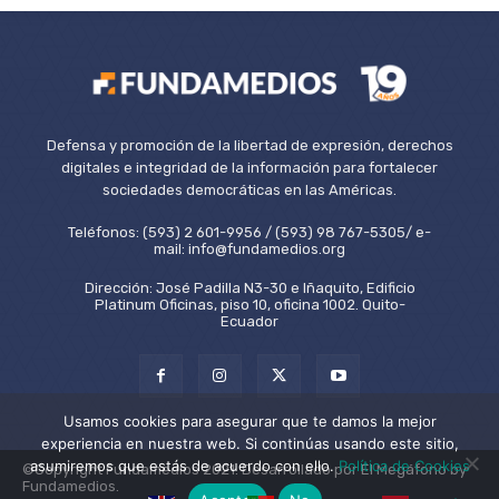
Defensa y promoción de la libertad de expresión, derechos
digitales e integridad de la información para fortalecer
sociedades democráticas en las Américas.
Teléfonos: (593) 2 601-9956 / (593) 98 767-5305/ e-
mail: info@fundamedios.org
Dirección: José Padilla N3-30 e Iñaquito, Edificio
Platinum Oficinas, piso 10, oficina 1002. Quito-
Ecuador
Usamos cookies para asegurar que te damos la mejor
experiencia en nuestra web. Si continúas usando este sitio,
asumiremos que estás de acuerdo con ello.
Política de Cookies
©Copyright Fundamedios 2021. Desarrollado por El Megáfono by
Fundamedios.