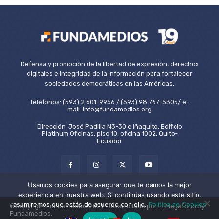
Defensa y promoción de la libertad de expresión, derechos
digitales e integridad de la información para fortalecer
sociedades democráticas en las Américas.
Teléfonos: (593) 2 601-9956 / (593) 98 767-5305/ e-
mail: info@fundamedios.org
Dirección: José Padilla N3-30 e Iñaquito, Edificio
Platinum Oficinas, piso 10, oficina 1002. Quito-
Ecuador
Usamos cookies para asegurar que te damos la mejor
experiencia en nuestra web. Si continúas usando este sitio,
asumiremos que estás de acuerdo con ello.
Política de Cookies
©Copyright Fundamedios 2021. Desarrollado por El Megáfono by
Fundamedios.