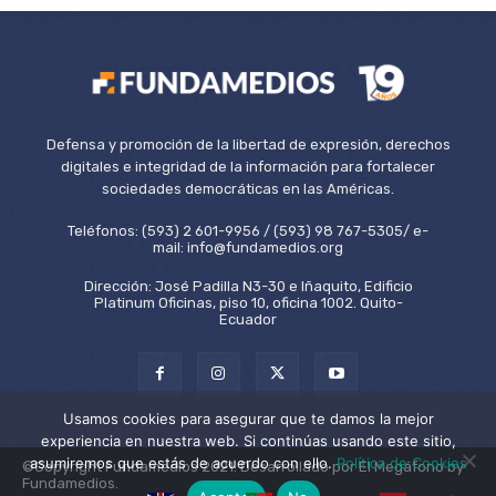
Defensa y promoción de la libertad de expresión, derechos
digitales e integridad de la información para fortalecer
sociedades democráticas en las Américas.
Teléfonos: (593) 2 601-9956 / (593) 98 767-5305/ e-
mail: info@fundamedios.org
Dirección: José Padilla N3-30 e Iñaquito, Edificio
Platinum Oficinas, piso 10, oficina 1002. Quito-
Ecuador
Usamos cookies para asegurar que te damos la mejor
experiencia en nuestra web. Si continúas usando este sitio,
asumiremos que estás de acuerdo con ello.
Política de Cookies
©Copyright Fundamedios 2021. Desarrollado por El Megáfono by
Fundamedios.