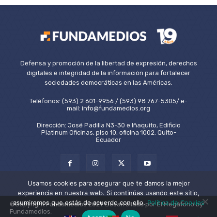
Defensa y promoción de la libertad de expresión, derechos
digitales e integridad de la información para fortalecer
sociedades democráticas en las Américas.
Teléfonos: (593) 2 601-9956 / (593) 98 767-5305/ e-
mail: info@fundamedios.org
Dirección: José Padilla N3-30 e Iñaquito, Edificio
Platinum Oficinas, piso 10, oficina 1002. Quito-
Ecuador
Usamos cookies para asegurar que te damos la mejor
experiencia en nuestra web. Si continúas usando este sitio,
asumiremos que estás de acuerdo con ello.
Política de Cookies
©Copyright Fundamedios 2021. Desarrollado por El Megáfono by
Fundamedios.