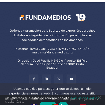
Defensa y promoción de la libertad de expresión, derechos
digitales e integridad de la información para fortalecer
sociedades democráticas en las Américas.
Teléfonos: (593) 2 601-9956 / (593) 98 767-5305/ e-
mail: info@fundamedios.org
Dirección: José Padilla N3-30 e Iñaquito, Edificio
Platinum Oficinas, piso 10, oficina 1002. Quito-
Ecuador
Usamos cookies para asegurar que te damos la mejor
experiencia en nuestra web. Si continúas usando este sitio,
asumiremos que estás de acuerdo con ello.
Política de Cookies
©Copyright Fundamedios 2021. Desarrollado por El Megáfono by
Fundamedios.