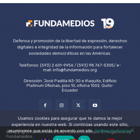
Defensa y promoción de la libertad de expresión, derechos
digitales e integridad de la información para fortalecer
sociedades democráticas en las Américas.
Teléfonos: (593) 2 601-9956 / (593) 98 767-5305/ e-
mail: info@fundamedios.org
Dirección: José Padilla N3-30 e Iñaquito, Edificio
Platinum Oficinas, piso 10, oficina 1002. Quito-
Ecuador
Usamos cookies para asegurar que te damos la mejor
experiencia en nuestra web. Si continúas usando este sitio,
asumiremos que estás de acuerdo con ello.
Política de Cookies
©Copyright Fundamedios 2021. Desarrollado por El Megáfono by
Fundamedios.