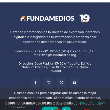
Defensa y promoción de la libertad de expresión, derechos
digitales e integridad de la información para fortalecer
sociedades democráticas en las Américas.
Teléfonos: (593) 2 601-9956 / (593) 98 767-5305/ e-
mail: info@fundamedios.org
Dirección: José Padilla N3-30 e Iñaquito, Edificio
Platinum Oficinas, piso 10, oficina 1002. Quito-
Ecuador
Usamos cookies para asegurar que te damos la mejor
experiencia en nuestra web. Si continúas usando este sitio,
asumiremos que estás de acuerdo con ello.
Política de Cookies
©Copyright Fundamedios 2021. Desarrollado por El Megáfono by
Fundamedios.