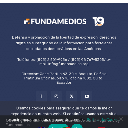
Defensa y promoción de la libertad de expresión, derechos
digitales e integridad de la información para fortalecer
sociedades democráticas en las Américas.
Teléfonos: (593) 2 601-9956 / (593) 98 767-5305/ e-
mail: info@fundamedios.org
Dirección: José Padilla N3-30 e Iñaquito, Edificio
Platinum Oficinas, piso 10, oficina 1002. Quito-
Ecuador
Usamos cookies para asegurar que te damos la mejor
experiencia en nuestra web. Si continúas usando este sitio,
asumiremos que estás de acuerdo con ello.
Política de Cookies
©Copyright Fundamedios 2021. Desarrollado por El Megáfono by
Fundamedios.