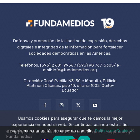
Defensa y promoción de la libertad de expresión, derechos
digitales e integridad de la información para fortalecer
sociedades democráticas en las Américas.
Teléfonos: (593) 2 601-9956 / (593) 98 767-5305/ e-
mail: info@fundamedios.org
Dirección: José Padilla N3-30 e Iñaquito, Edificio
Platinum Oficinas, piso 10, oficina 1002. Quito-
Ecuador
Usamos cookies para asegurar que te damos la mejor
experiencia en nuestra web. Si continúas usando este sitio,
asumiremos que estás de acuerdo con ello.
Política de Cookies
©Copyright Fundamedios 2021. Desarrollado por El Megáfono by
Fundamedios.