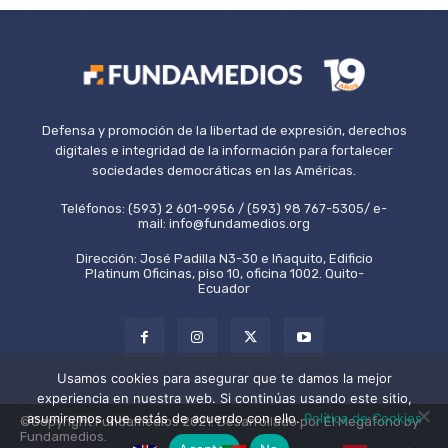
Defensa y promoción de la libertad de expresión, derechos
digitales e integridad de la información para fortalecer
sociedades democráticas en las Américas.
Teléfonos: (593) 2 601-9956 / (593) 98 767-5305/ e-
mail: info@fundamedios.org
Dirección: José Padilla N3-30 e Iñaquito, Edificio
Platinum Oficinas, piso 10, oficina 1002. Quito-
Ecuador
Usamos cookies para asegurar que te damos la mejor
experiencia en nuestra web. Si continúas usando este sitio,
asumiremos que estás de acuerdo con ello.
Política de Cookies
©Copyright Fundamedios 2021. Desarrollado por El Megáfono by
Fundamedios.