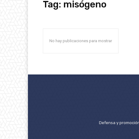
Tag:
misógeno
No hay publicaciones para mostrar
Defensa y promoción 