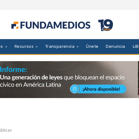
es
Recursos
Transparencia
Únete
Denuncia
LI
úblicas