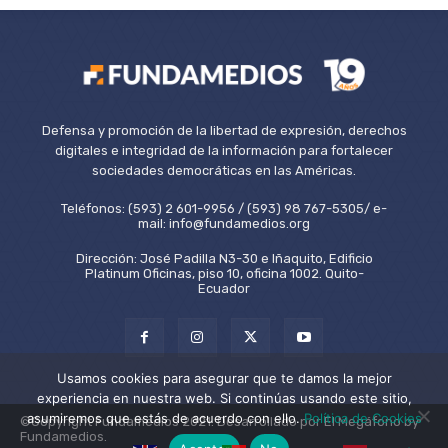
Defensa y promoción de la libertad de expresión, derechos
digitales e integridad de la información para fortalecer
sociedades democráticas en las Américas.
Teléfonos: (593) 2 601-9956 / (593) 98 767-5305/ e-
mail: info@fundamedios.org
Dirección: José Padilla N3-30 e Iñaquito, Edificio
Platinum Oficinas, piso 10, oficina 1002. Quito-
Ecuador
Usamos cookies para asegurar que te damos la mejor
experiencia en nuestra web. Si continúas usando este sitio,
asumiremos que estás de acuerdo con ello.
Política de Cookies
©Copyright Fundamedios 2021. Desarrollado por El Megáfono by
Fundamedios.