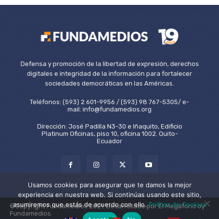
Defensa y promoción de la libertad de expresión, derechos
digitales e integridad de la información para fortalecer
sociedades democráticas en las Américas.
Teléfonos: (593) 2 601-9956 / (593) 98 767-5305/ e-
mail: info@fundamedios.org
Dirección: José Padilla N3-30 e Iñaquito, Edificio
Platinum Oficinas, piso 10, oficina 1002. Quito-
Ecuador
Usamos cookies para asegurar que te damos la mejor
experiencia en nuestra web. Si continúas usando este sitio,
asumiremos que estás de acuerdo con ello.
Política de Cookies
©Copyright Fundamedios 2021. Desarrollado por El Megáfono by
Fundamedios.