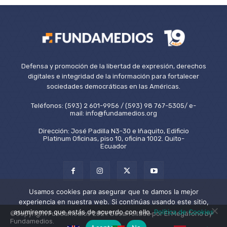
Defensa y promoción de la libertad de expresión, derechos
digitales e integridad de la información para fortalecer
sociedades democráticas en las Américas.
Teléfonos: (593) 2 601-9956 / (593) 98 767-5305/ e-
mail: info@fundamedios.org
Dirección: José Padilla N3-30 e Iñaquito, Edificio
Platinum Oficinas, piso 10, oficina 1002. Quito-
Ecuador
Usamos cookies para asegurar que te damos la mejor
experiencia en nuestra web. Si continúas usando este sitio,
asumiremos que estás de acuerdo con ello.
Política de Cookies
©Copyright Fundamedios 2021. Desarrollado por El Megáfono by
Fundamedios.