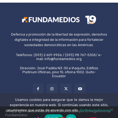
Defensa y promoción de la libertad de expresión, derechos
digitales e integridad de la información para fortalecer
sociedades democráticas en las Américas.
Teléfonos: (593) 2 601-9956 / (593) 98 767-5305/ e-
mail: info@fundamedios.org
Dirección: José Padilla N3-30 e Iñaquito, Edificio
Platinum Oficinas, piso 10, oficina 1002. Quito-
Ecuador
Usamos cookies para asegurar que te damos la mejor
experiencia en nuestra web. Si continúas usando este sitio,
asumiremos que estás de acuerdo con ello.
Política de Cookies
©Copyright Fundamedios 2021. Desarrollado por El Megáfono by
Fundamedios.