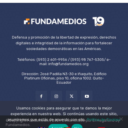
Defensa y promoción de la libertad de expresión, derechos
digitales e integridad de la información para fortalecer
sociedades democráticas en las Américas.
Teléfonos: (593) 2 601-9956 / (593) 98 767-5305/ e-
mail: info@fundamedios.org
Dirección: José Padilla N3-30 e Iñaquito, Edificio
Platinum Oficinas, piso 10, oficina 1002. Quito-
Ecuador
Usamos cookies para asegurar que te damos la mejor
experiencia en nuestra web. Si continúas usando este sitio,
asumiremos que estás de acuerdo con ello.
Política de Cookies
©Copyright Fundamedios 2021. Desarrollado por El Megáfono by
Fundamedios.