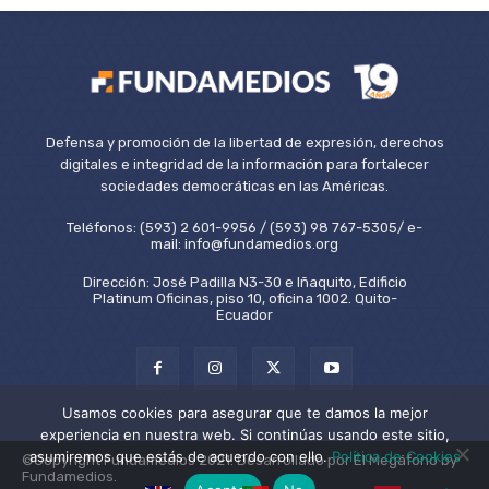
Defensa y promoción de la libertad de expresión, derechos
digitales e integridad de la información para fortalecer
sociedades democráticas en las Américas.
Teléfonos: (593) 2 601-9956 / (593) 98 767-5305/ e-
mail: info@fundamedios.org
Dirección: José Padilla N3-30 e Iñaquito, Edificio
Platinum Oficinas, piso 10, oficina 1002. Quito-
Ecuador
Usamos cookies para asegurar que te damos la mejor
experiencia en nuestra web. Si continúas usando este sitio,
asumiremos que estás de acuerdo con ello.
Política de Cookies
©Copyright Fundamedios 2021. Desarrollado por El Megáfono by
Fundamedios.