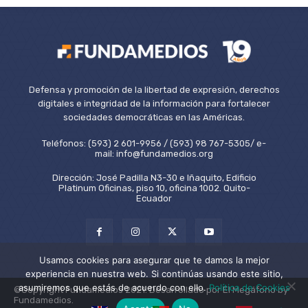
Defensa y promoción de la libertad de expresión, derechos
digitales e integridad de la información para fortalecer
sociedades democráticas en las Américas.
Teléfonos: (593) 2 601-9956 / (593) 98 767-5305/ e-
mail: info@fundamedios.org
Dirección: José Padilla N3-30 e Iñaquito, Edificio
Platinum Oficinas, piso 10, oficina 1002. Quito-
Ecuador
Usamos cookies para asegurar que te damos la mejor
experiencia en nuestra web. Si continúas usando este sitio,
asumiremos que estás de acuerdo con ello.
Política de Cookies
©Copyright Fundamedios 2021. Desarrollado por El Megáfono by
Fundamedios.