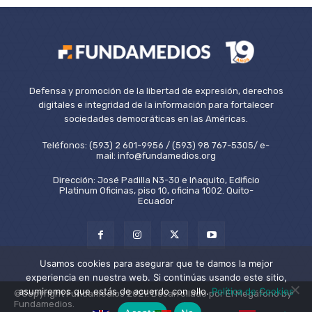
Defensa y promoción de la libertad de expresión, derechos
digitales e integridad de la información para fortalecer
sociedades democráticas en las Américas.
Teléfonos: (593) 2 601-9956 / (593) 98 767-5305/ e-
mail: info@fundamedios.org
Dirección: José Padilla N3-30 e Iñaquito, Edificio
Platinum Oficinas, piso 10, oficina 1002. Quito-
Ecuador
Usamos cookies para asegurar que te damos la mejor
experiencia en nuestra web. Si continúas usando este sitio,
asumiremos que estás de acuerdo con ello.
Política de Cookies
©Copyright Fundamedios 2021. Desarrollado por El Megáfono by
Fundamedios.