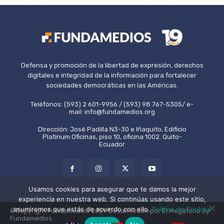
Defensa y promoción de la libertad de expresión, derechos
digitales e integridad de la información para fortalecer
sociedades democráticas en las Américas.
Teléfonos: (593) 2 601-9956 / (593) 98 767-5305/ e-
mail: info@fundamedios.org
Dirección: José Padilla N3-30 e Iñaquito, Edificio
Platinum Oficinas, piso 10, oficina 1002. Quito-
Ecuador
Usamos cookies para asegurar que te damos la mejor
experiencia en nuestra web. Si continúas usando este sitio,
asumiremos que estás de acuerdo con ello.
Política de Cookies
©Copyright Fundamedios 2021. Desarrollado por El Megáfono by
Fundamedios.