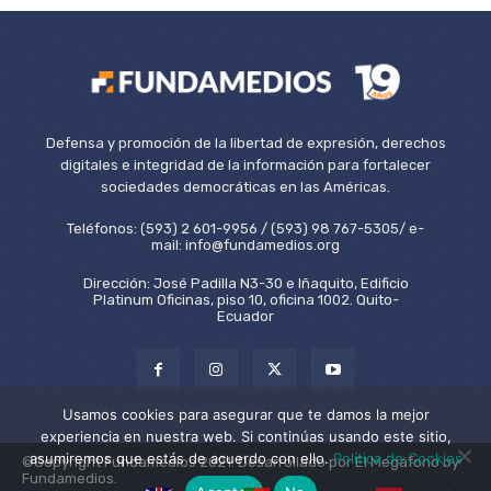
Defensa y promoción de la libertad de expresión, derechos
digitales e integridad de la información para fortalecer
sociedades democráticas en las Américas.
Teléfonos: (593) 2 601-9956 / (593) 98 767-5305/ e-
mail: info@fundamedios.org
Dirección: José Padilla N3-30 e Iñaquito, Edificio
Platinum Oficinas, piso 10, oficina 1002. Quito-
Ecuador
Usamos cookies para asegurar que te damos la mejor
experiencia en nuestra web. Si continúas usando este sitio,
asumiremos que estás de acuerdo con ello.
Política de Cookies
©Copyright Fundamedios 2021. Desarrollado por El Megáfono by
Fundamedios.