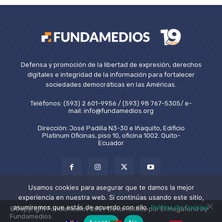
Defensa y promoción de la libertad de expresión, derechos
digitales e integridad de la información para fortalecer
sociedades democráticas en las Américas.
Teléfonos: (593) 2 601-9956 / (593) 98 767-5305/ e-
mail: info@fundamedios.org
Dirección: José Padilla N3-30 e Iñaquito, Edificio
Platinum Oficinas, piso 10, oficina 1002. Quito-
Ecuador
Usamos cookies para asegurar que te damos la mejor
experiencia en nuestra web. Si continúas usando este sitio,
asumiremos que estás de acuerdo con ello.
Política de Cookies
©Copyright Fundamedios 2021. Desarrollado por El Megáfono by
Fundamedios.