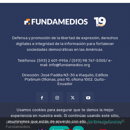
Defensa y promoción de la libertad de expresión, derechos
digitales e integridad de la información para fortalecer
sociedades democráticas en las Américas.
Teléfonos: (593) 2 601-9956 / (593) 98 767-5305/ e-
mail: info@fundamedios.org
Dirección: José Padilla N3-30 e Iñaquito, Edificio
Platinum Oficinas, piso 10, oficina 1002. Quito-
Ecuador
Usamos cookies para asegurar que te damos la mejor
experiencia en nuestra web. Si continúas usando este sitio,
asumiremos que estás de acuerdo con ello.
Política de Cookies
©Copyright Fundamedios 2021. Desarrollado por El Megáfono by
Fundamedios.