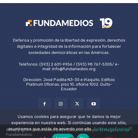
Defensa y promoción de la libertad de expresión, derechos
digitales e integridad de la información para fortalecer
sociedades democráticas en las Américas.
Teléfonos: (593) 2 601-9956 / (593) 98 767-5305/ e-
mail: info@fundamedios.org
Dirección: José Padilla N3-30 e Iñaquito, Edificio
Platinum Oficinas, piso 10, oficina 1002. Quito-
Ecuador
Usamos cookies para asegurar que te damos la mejor
experiencia en nuestra web. Si continúas usando este sitio,
asumiremos que estás de acuerdo con ello.
Política de Cookies
©Copyright Fundamedios 2021. Desarrollado por El Megáfono by
Fundamedios.