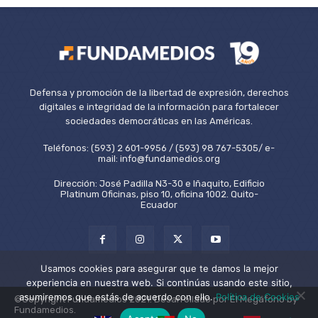
Defensa y promoción de la libertad de expresión, derechos
digitales e integridad de la información para fortalecer
sociedades democráticas en las Américas.
Teléfonos: (593) 2 601-9956 / (593) 98 767-5305/ e-
mail: info@fundamedios.org
Dirección: José Padilla N3-30 e Iñaquito, Edificio
Platinum Oficinas, piso 10, oficina 1002. Quito-
Ecuador
Usamos cookies para asegurar que te damos la mejor
experiencia en nuestra web. Si continúas usando este sitio,
asumiremos que estás de acuerdo con ello.
Política de Cookies
©Copyright Fundamedios 2021. Desarrollado por El Megáfono by
Fundamedios.