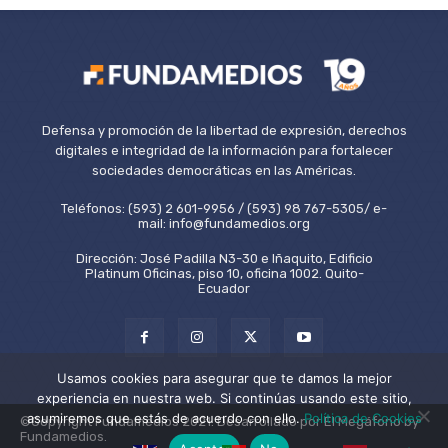
Defensa y promoción de la libertad de expresión, derechos
digitales e integridad de la información para fortalecer
sociedades democráticas en las Américas.
Teléfonos: (593) 2 601-9956 / (593) 98 767-5305/ e-
mail: info@fundamedios.org
Dirección: José Padilla N3-30 e Iñaquito, Edificio
Platinum Oficinas, piso 10, oficina 1002. Quito-
Ecuador
Usamos cookies para asegurar que te damos la mejor
experiencia en nuestra web. Si continúas usando este sitio,
asumiremos que estás de acuerdo con ello.
Política de Cookies
©Copyright Fundamedios 2021. Desarrollado por El Megáfono by
Fundamedios.