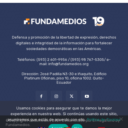
Defensa y promoción de la libertad de expresión, derechos
digitales e integridad de la información para fortalecer
sociedades democráticas en las Américas.
Teléfonos: (593) 2 601-9956 / (593) 98 767-5305/ e-
mail: info@fundamedios.org
Dirección: José Padilla N3-30 e Iñaquito, Edificio
Platinum Oficinas, piso 10, oficina 1002. Quito-
Ecuador
Usamos cookies para asegurar que te damos la mejor
experiencia en nuestra web. Si continúas usando este sitio,
asumiremos que estás de acuerdo con ello.
Política de Cookies
©Copyright Fundamedios 2021. Desarrollado por El Megáfono by
Fundamedios.