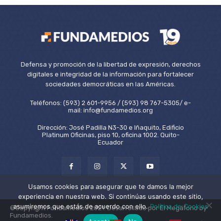
Defensa y promoción de la libertad de expresión, derechos
digitales e integridad de la información para fortalecer
sociedades democráticas en las Américas.
Teléfonos: (593) 2 601-9956 / (593) 98 767-5305/ e-
mail: info@fundamedios.org
Dirección: José Padilla N3-30 e Iñaquito, Edificio
Platinum Oficinas, piso 10, oficina 1002. Quito-
Ecuador
Usamos cookies para asegurar que te damos la mejor
experiencia en nuestra web. Si continúas usando este sitio,
asumiremos que estás de acuerdo con ello.
Política de Cookies
©Copyright Fundamedios 2021. Desarrollado por El Megáfono by
Fundamedios.