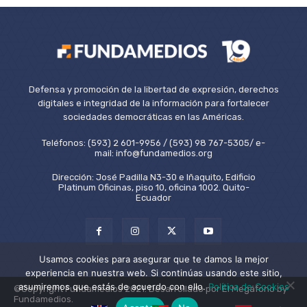
Defensa y promoción de la libertad de expresión, derechos
digitales e integridad de la información para fortalecer
sociedades democráticas en las Américas.
Teléfonos: (593) 2 601-9956 / (593) 98 767-5305/ e-
mail: info@fundamedios.org
Dirección: José Padilla N3-30 e Iñaquito, Edificio
Platinum Oficinas, piso 10, oficina 1002. Quito-
Ecuador
Usamos cookies para asegurar que te damos la mejor
experiencia en nuestra web. Si continúas usando este sitio,
asumiremos que estás de acuerdo con ello.
Política de Cookies
©Copyright Fundamedios 2021. Desarrollado por El Megáfono by
Fundamedios.